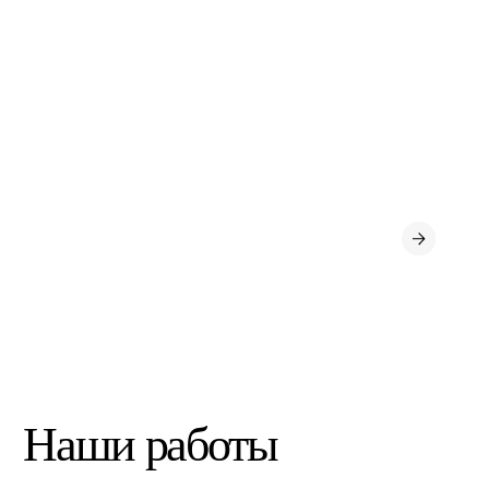
Профессиональная комплектация
интерьера с логистикой поставок
материалов и мебели.
Получить консультацию
Наши работы