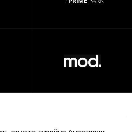
ю дизайна Анастасии
ачественно выполненную
й клиентский сервис.
веком, мной была
 так, чтоб мне
я вовлекать в процесс.
выполнена на 100%.»
в частности Анастасия это
т, но и друг, с которым мы