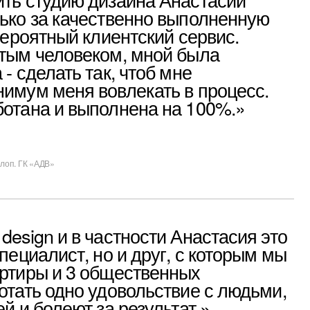
3 общественных
но удовольствие с людьми,
ют за результат.»
и над частными проектами
учили от процесса- это
ачам и креативное
ний. Реализованный
но создали, до сих пор
остей.»