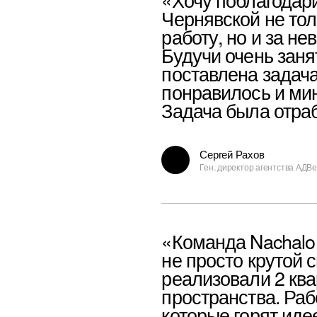
реализовали 2 квартиры и 
пространства. Работать од
которые горят идеей и боле
Ольга Вихман
Владелица сети магазинов премиум класса
«С Анастасией мы работал
и самое важное, что мы пол
неординарный подход к зад
видение интерьерных реше
проект, который мы совмест
вызывает восторг у наших г
Александр Кравченко
Генеральный директор Statis Group