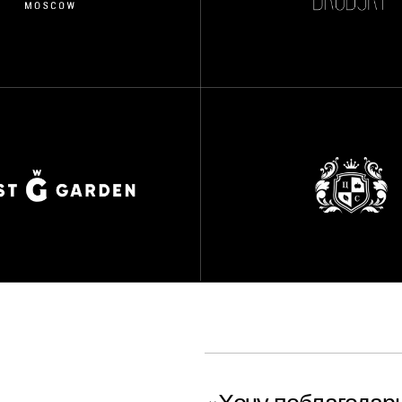
«Хочу поблагодарить студи
Чернявской не только за к
работу, но и за невероятны
Будучи очень занятым чело
поставлена задача - сделать
понравилось и минимум мен
Задача была отработана и 
Сергей Рахов
Ген. директор агентства АДВелоп. ГК «АДВ»
«Команда Nachalo design и 
не просто крутой специалис